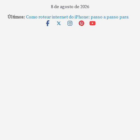
8 de agosto de 2026
Últimos:
Como rotear internet do iPhone: passo a passo para
compartilhar a conexão
Mude Estes Ajustes Agora no Seu Mac
Como Usar os Cantos de Acesso Rápido no Mac
Como fechar rapidamente todas as janelas ou
aplicativos abertos no Mac
Como gravar tela do MacBook: passo a passo simples