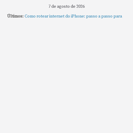
7 de agosto de 2026
Últimos:
Como rotear internet do iPhone: passo a passo para
compartilhar a conexão
Mude Estes Ajustes Agora no Seu Mac
Como Usar os Cantos de Acesso Rápido no Mac
Como fechar rapidamente todas as janelas ou
aplicativos abertos no Mac
Como gravar tela do MacBook: passo a passo simples