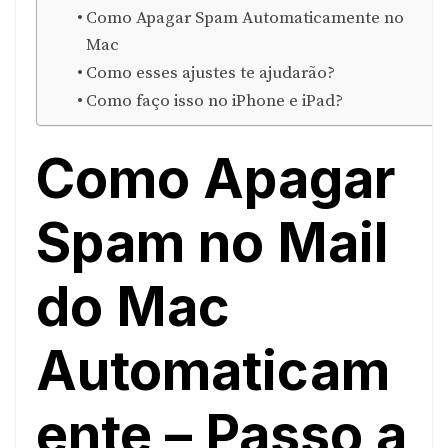
Como Apagar Spam Automaticamente no
Mac
Como esses ajustes te ajudarão?
Como faço isso no iPhone e iPad?
Como Apagar
Spam no Mail
do Mac
Automaticam
ente – Passo a