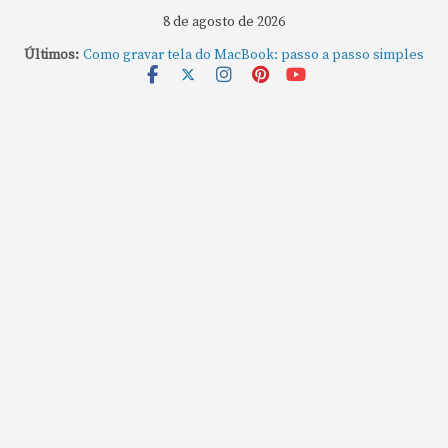
8 de agosto de 2026
Últimos:
Como fechar rapidamente todas as janelas ou
aplicativos abertos no Mac
Como gravar tela do MacBook: passo a passo simples
Como rotear internet do iPhone: passo a passo para
compartilhar a conexão
Mude Estes Ajustes Agora no Seu Mac
Como Usar os Cantos de Acesso Rápido no Mac