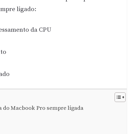
empre ligado:
cessamento da CPU
to
zado
a do Macbook Pro sempre ligada