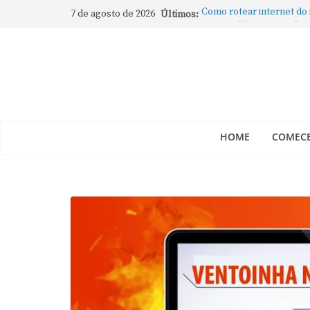
7 de agosto de 2026
Últimos:
Como rotear internet do
compartilhar a conexão
Mude Estes Ajustes Ago
Como Usar os Cantos de
Como fechar rapidamente 
abertos no Mac
Como gravar tela do Mac
HOME
COMECE