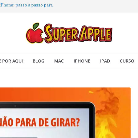
 iPhone: passo a passo para
ra no Seu Mac
 Acesso Rápido no Mac
todas as janelas ou aplicativos
Book: passo a passo simples
 POR AQUI
BLOG
MAC
IPHONE
IPAD
CURSO