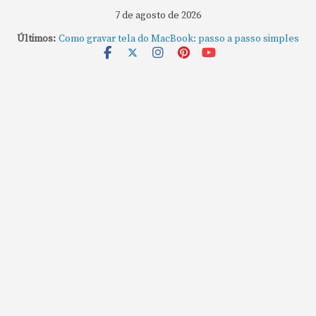
7 de agosto de 2026
Últimos:
Como fechar rapidamente todas as janelas ou
aplicativos abertos no Mac
Como gravar tela do MacBook: passo a passo simples
Como rotear internet do iPhone: passo a passo para
compartilhar a conexão
Mude Estes Ajustes Agora no Seu Mac
Como Usar os Cantos de Acesso Rápido no Mac