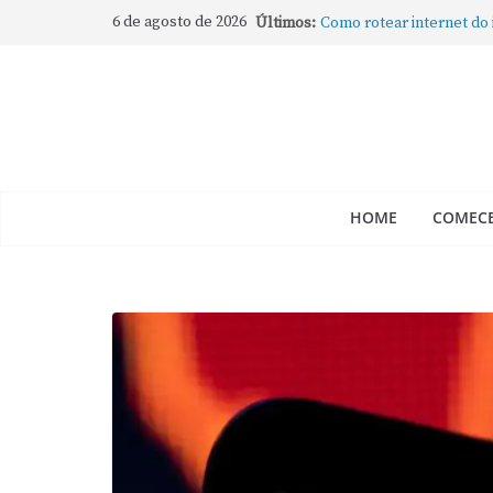
6 de agosto de 2026
Últimos:
Como rotear internet do
compartilhar a conexão
Mude Estes Ajustes Ago
Como Usar os Cantos de
Como fechar rapidamente 
abertos no Mac
Como gravar tela do Mac
HOME
COMECE