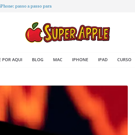
 iPhone: passo a passo para
ra no Seu Mac
 Acesso Rápido no Mac
todas as janelas ou aplicativos
Book: passo a passo simples
 POR AQUI
BLOG
MAC
IPHONE
IPAD
CURSO