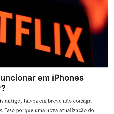
 Funcionar em iPhones
r?
s antigo, talvez em breve não consiga
ix. Isso porque uma nova atualização do