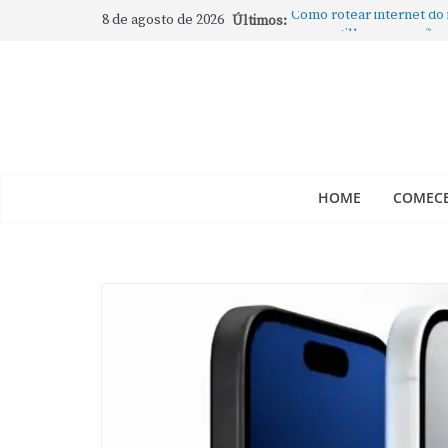
8 de agosto de 2026
Últimos:
Como rotear internet do
compartilhar a conexão
Mude Estes Ajustes Ago
Como Usar os Cantos de
Como fechar rapidamente 
abertos no Mac
Como gravar tela do Mac
HOME
COMECE