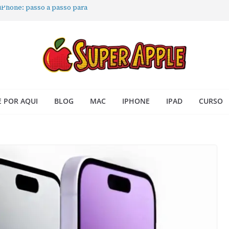
 iPhone: passo a passo para
ra no Seu Mac
 Acesso Rápido no Mac
todas as janelas ou aplicativos
Book: passo a passo simples
 POR AQUI
BLOG
MAC
IPHONE
IPAD
CURSO