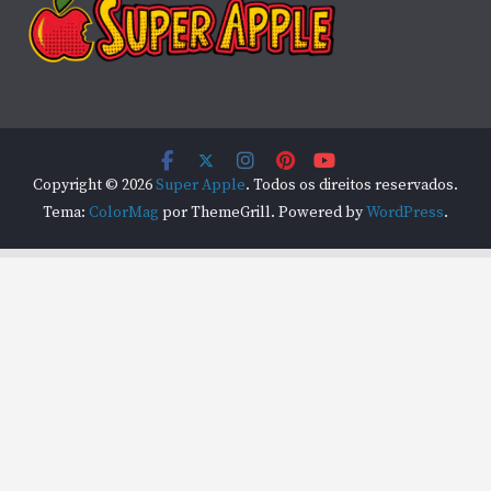
Copyright © 2026
Super Apple
. Todos os direitos reservados.
Tema:
ColorMag
por ThemeGrill. Powered by
WordPress
.