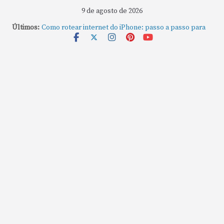
9 de agosto de 2026
Últimos:
Como rotear internet do iPhone: passo a passo para
compartilhar a conexão
Mude Estes Ajustes Agora no Seu Mac
Como Usar os Cantos de Acesso Rápido no Mac
Como fechar rapidamente todas as janelas ou
aplicativos abertos no Mac
Como gravar tela do MacBook: passo a passo simples