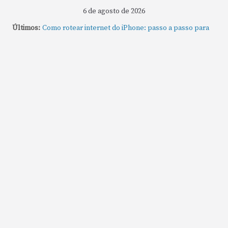
6 de agosto de 2026
Últimos:
Como rotear internet do iPhone: passo a passo para
compartilhar a conexão
Mude Estes Ajustes Agora no Seu Mac
Como Usar os Cantos de Acesso Rápido no Mac
Como fechar rapidamente todas as janelas ou
aplicativos abertos no Mac
Como gravar tela do MacBook: passo a passo simples