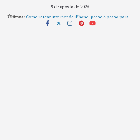
9 de agosto de 2026
Últimos:
Como rotear internet do iPhone: passo a passo para
compartilhar a conexão
Mude Estes Ajustes Agora no Seu Mac
Como Usar os Cantos de Acesso Rápido no Mac
Como fechar rapidamente todas as janelas ou
aplicativos abertos no Mac
Como gravar tela do MacBook: passo a passo simples