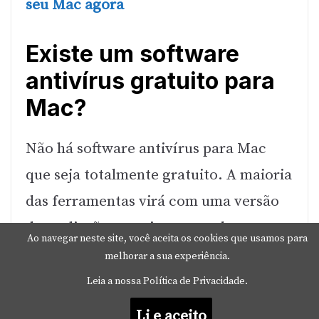
seu Mac agora
Existe um software
antivírus gratuito para
Mac?
Não há software antivírus para Mac
que seja totalmente gratuito. A maioria
das ferramentas virá com uma versão
de avaliação gratuita que pode
Ao navegar neste site, você aceita os cookies que usamos para
proteger seu Mac gratuitamente por
melhorar a sua experiência.
um tempo, mas, eventualmente, você
Leia a nossa Política de Privacidade.
precisará comprar uma assinatura para
Li e aceito