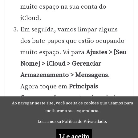
muito espaço na sua conta do
iCloud.
Em seguida, vamos limpar alguns
dos bate-papos que estão ocupando
muito espaço. Vá para
Ajustes > [Seu
Nome] > iCloud > Gerenciar
Armazenamento > Mensagens
.
Agora toque em
Principais
Conversas
. Isso mostrará quais dos
Ao navegar neste site, você aceita os cookies que usamos para
seus bate-papos estão ocupando
melhorar a sua experiência.
muito espaço no iCloud.
Leia a nossa Política de Privacidade.
Toque em
Editar
no canto superior
Li e aceito