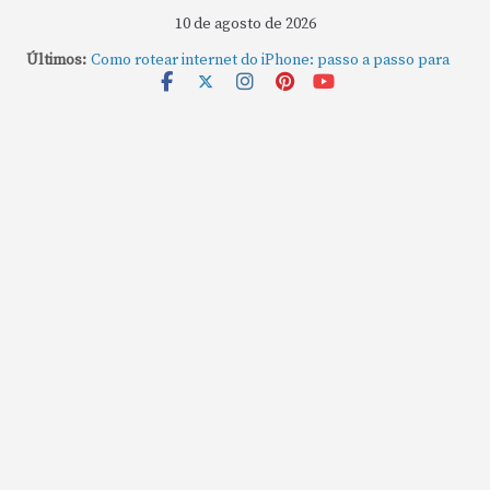
10 de agosto de 2026
Últimos:
Como rotear internet do iPhone: passo a passo para
compartilhar a conexão
Mude Estes Ajustes Agora no Seu Mac
Como Usar os Cantos de Acesso Rápido no Mac
Como fechar rapidamente todas as janelas ou
aplicativos abertos no Mac
Como gravar tela do MacBook: passo a passo simples