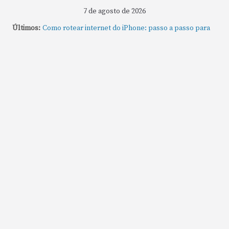
7 de agosto de 2026
Últimos:
Como rotear internet do iPhone: passo a passo para
compartilhar a conexão
Mude Estes Ajustes Agora no Seu Mac
Como Usar os Cantos de Acesso Rápido no Mac
Como fechar rapidamente todas as janelas ou
aplicativos abertos no Mac
Como gravar tela do MacBook: passo a passo simples