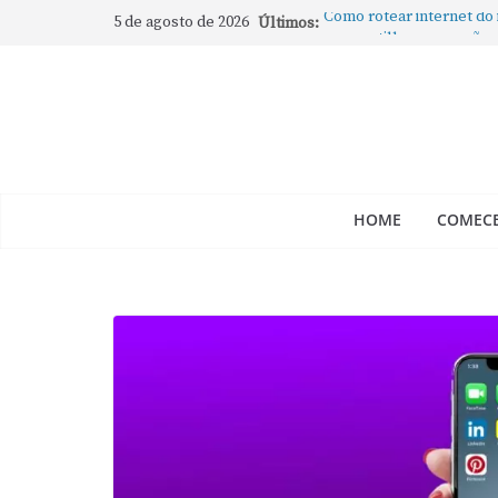
5 de agosto de 2026
Últimos:
Como rotear internet do
compartilhar a conexão
Mude Estes Ajustes Ago
Como Usar os Cantos de
Como fechar rapidamente 
abertos no Mac
Como gravar tela do Mac
HOME
COMECE