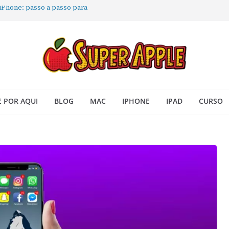
 iPhone: passo a passo para
ra no Seu Mac
 Acesso Rápido no Mac
todas as janelas ou aplicativos
Book: passo a passo simples
 POR AQUI
BLOG
MAC
IPHONE
IPAD
CURSO