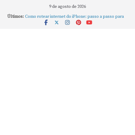
9 de agosto de 2026
Últimos:
Como rotear internet do iPhone: passo a passo para
compartilhar a conexão
Mude Estes Ajustes Agora no Seu Mac
Como Usar os Cantos de Acesso Rápido no Mac
Como fechar rapidamente todas as janelas ou
aplicativos abertos no Mac
Como gravar tela do MacBook: passo a passo simples