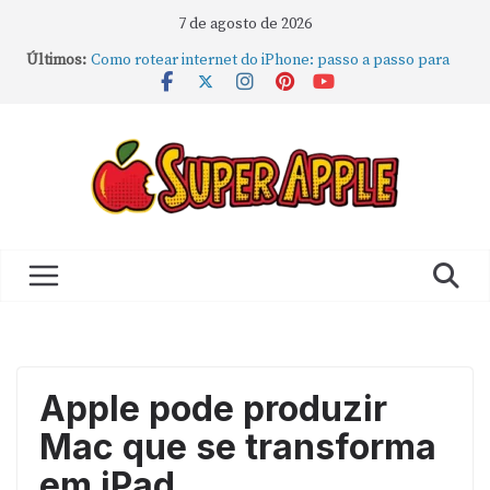
7 de agosto de 2026
Últimos:
Como rotear internet do iPhone: passo a passo para
compartilhar a conexão
Mude Estes Ajustes Agora no Seu Mac
Como Usar os Cantos de Acesso Rápido no Mac
Como fechar rapidamente todas as janelas ou
aplicativos abertos no Mac
Como gravar tela do MacBook: passo a passo simples
Apple pode produzir
Mac que se transforma
em iPad