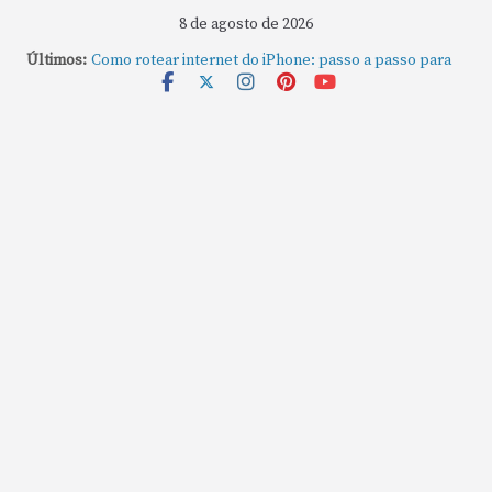
8 de agosto de 2026
Últimos:
Como rotear internet do iPhone: passo a passo para
compartilhar a conexão
Mude Estes Ajustes Agora no Seu Mac
Como Usar os Cantos de Acesso Rápido no Mac
Como fechar rapidamente todas as janelas ou
aplicativos abertos no Mac
Como gravar tela do MacBook: passo a passo simples