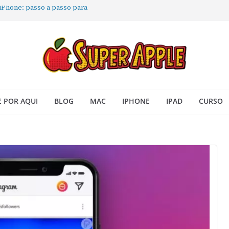
 iPhone: passo a passo para
ra no Seu Mac
 Acesso Rápido no Mac
todas as janelas ou aplicativos
Book: passo a passo simples
 POR AQUI
BLOG
MAC
IPHONE
IPAD
CURSO