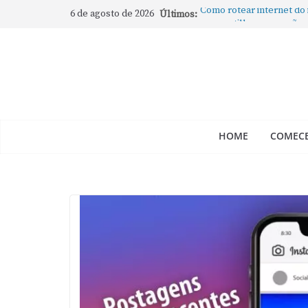
6 de agosto de 2026
Últimos:
Como rotear internet do
compartilhar a conexão
Mude Estes Ajustes Ago
Como Usar os Cantos de
Como fechar rapidamente 
abertos no Mac
Como gravar tela do Mac
HOME
COMECE