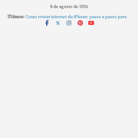
8 de agosto de 2026
Últimos:
Como rotear internet do iPhone: passo a passo para
compartilhar a conexão
Mude Estes Ajustes Agora no Seu Mac
Como Usar os Cantos de Acesso Rápido no Mac
Como fechar rapidamente todas as janelas ou
aplicativos abertos no Mac
Como gravar tela do MacBook: passo a passo simples