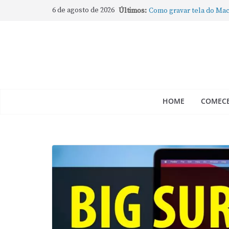
6 de agosto de 2026
Últimos:
Como gravar tela do Mac
Como rotear internet do
compartilhar a conexão
Mude Estes Ajustes Ago
Como Usar os Cantos de
Como fechar rapidamente 
abertos no Mac
HOME
COMECE