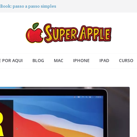
Book: passo a passo simples
 iPhone: passo a passo para
ra no Seu Mac
 Acesso Rápido no Mac
todas as janelas ou aplicativos
 POR AQUI
BLOG
MAC
IPHONE
IPAD
CURSO