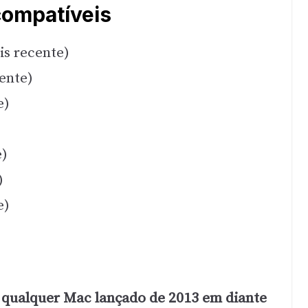
ompatíveis
s recente)
ente)
e)
e)
)
e)
qualquer Mac lançado de 2013 em diante