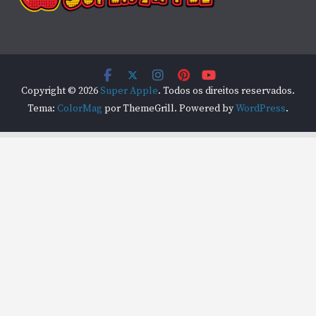
Copyright © 2026
Super Apple
. Todos os direitos reservados.
Tema:
ColorMag
por ThemeGrill. Powered by
WordPress
.