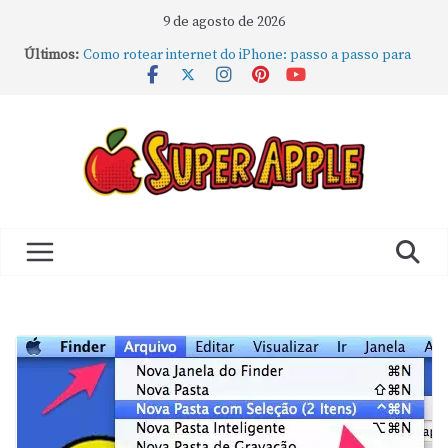
9 de agosto de 2026
Últimos:
Como rotear internet do iPhone: passo a passo para
compartilhar a conexão
Mude Estes Ajustes Agora no Seu Mac
Como Usar os Cantos de Acesso Rápido no Mac
Como fechar rapidamente todas as janelas ou
aplicativos abertos no Mac
Como gravar tela do MacBook: passo a passo simples