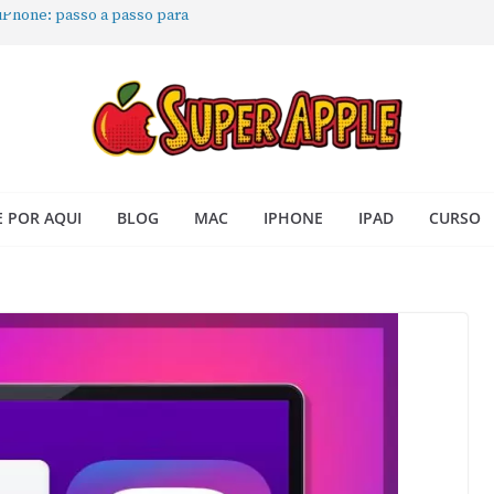
 iPhone: passo a passo para
ra no Seu Mac
 Acesso Rápido no Mac
todas as janelas ou aplicativos
Book: passo a passo simples
 POR AQUI
BLOG
MAC
IPHONE
IPAD
CURSO