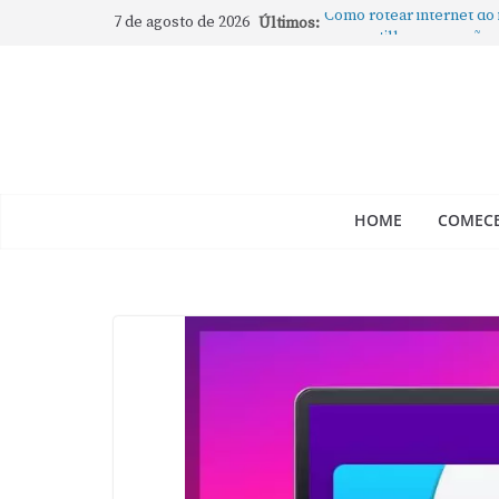
7 de agosto de 2026
Últimos:
Como rotear internet do
compartilhar a conexão
Mude Estes Ajustes Ago
Como Usar os Cantos de
Como fechar rapidamente 
abertos no Mac
Como gravar tela do Mac
HOME
COMECE