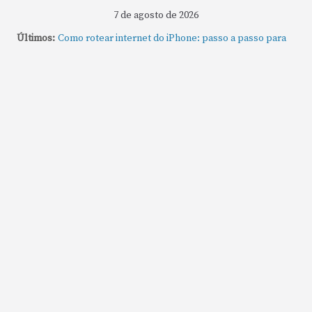
7 de agosto de 2026
Últimos:
Como rotear internet do iPhone: passo a passo para
compartilhar a conexão
Mude Estes Ajustes Agora no Seu Mac
Como Usar os Cantos de Acesso Rápido no Mac
Como fechar rapidamente todas as janelas ou
aplicativos abertos no Mac
Como gravar tela do MacBook: passo a passo simples