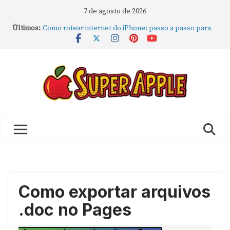
7 de agosto de 2026
Últimos:
Como rotear internet do iPhone: passo a passo para
compartilhar a conexão
Mude Estes Ajustes Agora no Seu Mac
Como Usar os Cantos de Acesso Rápido no Mac
Como fechar rapidamente todas as janelas ou
aplicativos abertos no Mac
Como gravar tela do MacBook: passo a passo simples
Como exportar arquivos
.doc no Pages