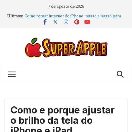
7 de agosto de 2026
Últimos:
Como rotear internet do iPhone: passo a passo para
compartilhar a conexão
Mude Estes Ajustes Agora no Seu Mac
Como Usar os Cantos de Acesso Rápido no Mac
Como fechar rapidamente todas as janelas ou
aplicativos abertos no Mac
Como gravar tela do MacBook: passo a passo simples
Como e porque ajustar
o brilho da tela do
iPhone e iPad