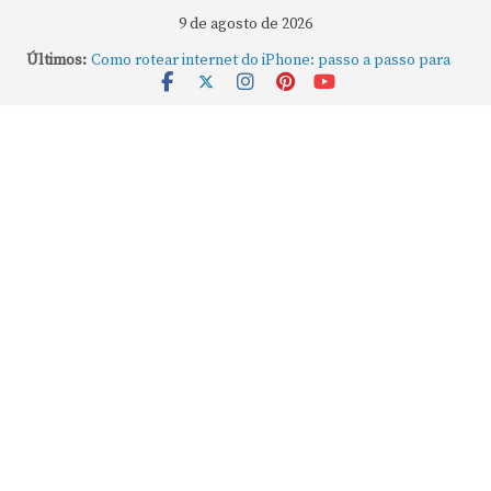
9 de agosto de 2026
Últimos:
Como rotear internet do iPhone: passo a passo para
compartilhar a conexão
Mude Estes Ajustes Agora no Seu Mac
Como Usar os Cantos de Acesso Rápido no Mac
Como fechar rapidamente todas as janelas ou
aplicativos abertos no Mac
Como gravar tela do MacBook: passo a passo simples