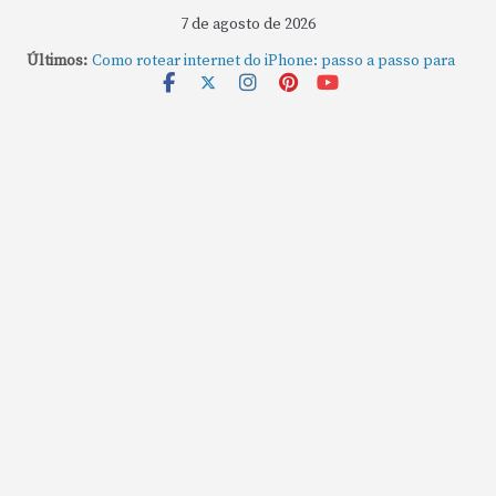
7 de agosto de 2026
Últimos:
Como rotear internet do iPhone: passo a passo para
compartilhar a conexão
Mude Estes Ajustes Agora no Seu Mac
Como Usar os Cantos de Acesso Rápido no Mac
Como fechar rapidamente todas as janelas ou
aplicativos abertos no Mac
Como gravar tela do MacBook: passo a passo simples