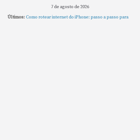
7 de agosto de 2026
Como gravar tela do MacBook: passo a passo simples
Últimos:
Como rotear internet do iPhone: passo a passo para
compartilhar a conexão
Mude Estes Ajustes Agora no Seu Mac
Como Usar os Cantos de Acesso Rápido no Mac
Como fechar rapidamente todas as janelas ou
aplicativos abertos no Mac