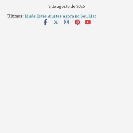
8 de agosto de 2026
Últimos:
Mude Estes Ajustes Agora no Seu Mac
Como Usar os Cantos de Acesso Rápido no Mac
Como fechar rapidamente todas as janelas ou
aplicativos abertos no Mac
Como gravar tela do MacBook: passo a passo simples
Como rotear internet do iPhone: passo a passo para
compartilhar a conexão