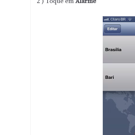
2 ) Toque em
Alarme