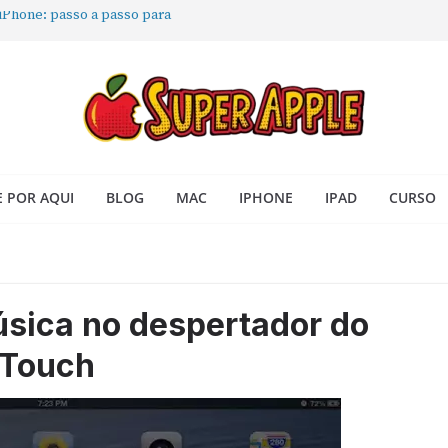
 iPhone: passo a passo para
ra no Seu Mac
 Acesso Rápido no Mac
todas as janelas ou aplicativos
Book: passo a passo simples
 POR AQUI
BLOG
MAC
IPHONE
IPAD
CURSO
sica no despertador do
 Touch