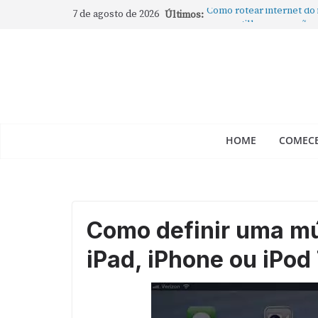
7 de agosto de 2026
Últimos:
Como rotear internet do
compartilhar a conexão
Mude Estes Ajustes Ago
Como Usar os Cantos de
Como fechar rapidamente 
abertos no Mac
Como gravar tela do Mac
HOME
COMECE
Como definir uma mú
iPad, iPhone ou iPod