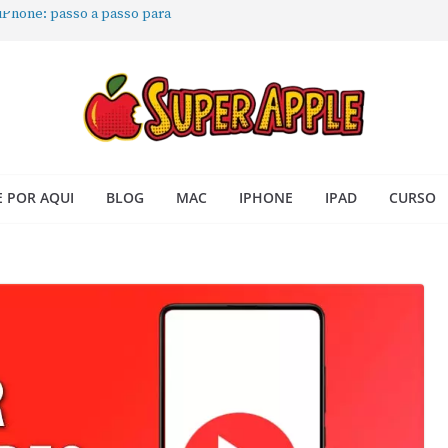
 iPhone: passo a passo para
ra no Seu Mac
 Acesso Rápido no Mac
todas as janelas ou aplicativos
Book: passo a passo simples
 POR AQUI
BLOG
MAC
IPHONE
IPAD
CURSO