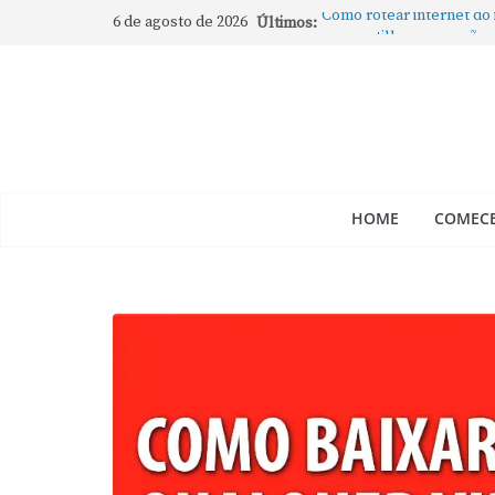
6 de agosto de 2026
Últimos:
Como rotear internet do
compartilhar a conexão
Mude Estes Ajustes Ago
Como Usar os Cantos de
Como fechar rapidamente 
abertos no Mac
Como gravar tela do Mac
HOME
COMECE