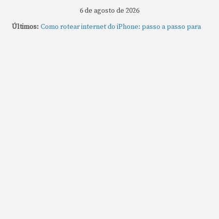
6 de agosto de 2026
Últimos:
Como rotear internet do iPhone: passo a passo para
compartilhar a conexão
Mude Estes Ajustes Agora no Seu Mac
Como Usar os Cantos de Acesso Rápido no Mac
Como fechar rapidamente todas as janelas ou
aplicativos abertos no Mac
Como gravar tela do MacBook: passo a passo simples