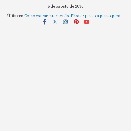
8 de agosto de 2026
Últimos:
Como rotear internet do iPhone: passo a passo para
compartilhar a conexão
Mude Estes Ajustes Agora no Seu Mac
Como Usar os Cantos de Acesso Rápido no Mac
Como fechar rapidamente todas as janelas ou
aplicativos abertos no Mac
Como gravar tela do MacBook: passo a passo simples