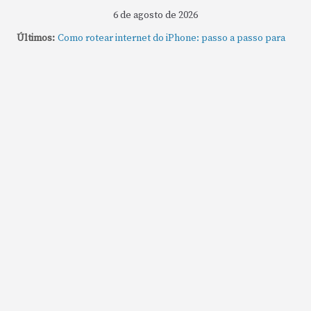
6 de agosto de 2026
Últimos:
Como rotear internet do iPhone: passo a passo para
compartilhar a conexão
Mude Estes Ajustes Agora no Seu Mac
Como Usar os Cantos de Acesso Rápido no Mac
Como fechar rapidamente todas as janelas ou
aplicativos abertos no Mac
Como gravar tela do MacBook: passo a passo simples