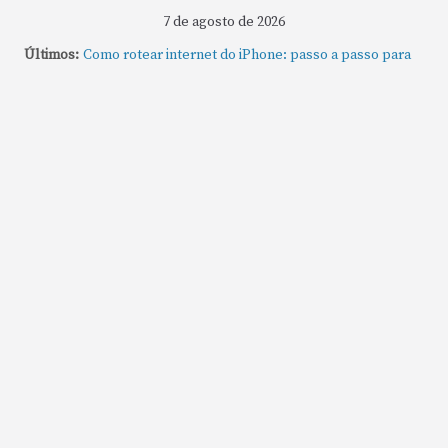
7 de agosto de 2026
Últimos:
Como rotear internet do iPhone: passo a passo para
compartilhar a conexão
Mude Estes Ajustes Agora no Seu Mac
Como Usar os Cantos de Acesso Rápido no Mac
Como fechar rapidamente todas as janelas ou
aplicativos abertos no Mac
Como gravar tela do MacBook: passo a passo simples