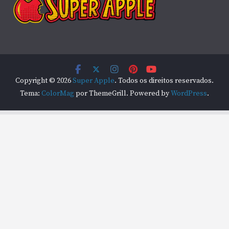
Copyright © 2026
Super Apple
. Todos os direitos reservados.
Tema:
ColorMag
por ThemeGrill. Powered by
WordPress
.