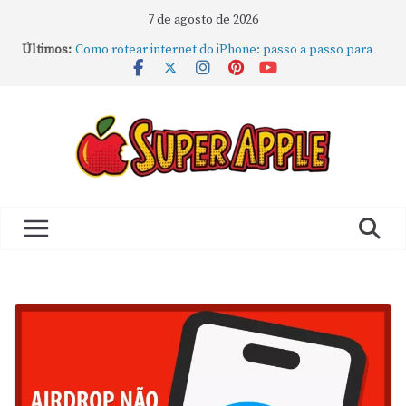
7 de agosto de 2026
Últimos:
Como rotear internet do iPhone: passo a passo para
compartilhar a conexão
Mude Estes Ajustes Agora no Seu Mac
Como Usar os Cantos de Acesso Rápido no Mac
Como fechar rapidamente todas as janelas ou
aplicativos abertos no Mac
Como gravar tela do MacBook: passo a passo simples