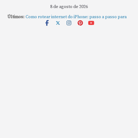
8 de agosto de 2026
Últimos:
Como rotear internet do iPhone: passo a passo para
compartilhar a conexão
Mude Estes Ajustes Agora no Seu Mac
Como Usar os Cantos de Acesso Rápido no Mac
Como fechar rapidamente todas as janelas ou
aplicativos abertos no Mac
Como gravar tela do MacBook: passo a passo simples