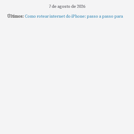
7 de agosto de 2026
Últimos:
Como rotear internet do iPhone: passo a passo para
compartilhar a conexão
Mude Estes Ajustes Agora no Seu Mac
Como Usar os Cantos de Acesso Rápido no Mac
Como fechar rapidamente todas as janelas ou
aplicativos abertos no Mac
Como gravar tela do MacBook: passo a passo simples