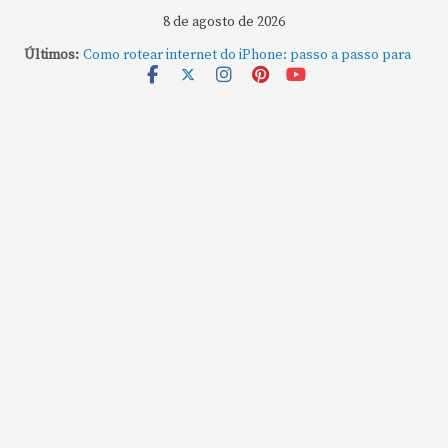
8 de agosto de 2026
Últimos:
Como rotear internet do iPhone: passo a passo para
compartilhar a conexão
Mude Estes Ajustes Agora no Seu Mac
Como Usar os Cantos de Acesso Rápido no Mac
Como fechar rapidamente todas as janelas ou
aplicativos abertos no Mac
Como gravar tela do MacBook: passo a passo simples