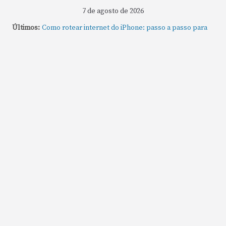
7 de agosto de 2026
Últimos:
Como rotear internet do iPhone: passo a passo para
compartilhar a conexão
Mude Estes Ajustes Agora no Seu Mac
Como Usar os Cantos de Acesso Rápido no Mac
Como fechar rapidamente todas as janelas ou
aplicativos abertos no Mac
Como gravar tela do MacBook: passo a passo simples