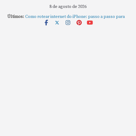
8 de agosto de 2026
Como gravar tela do MacBook: passo a passo simples
Últimos:
Como rotear internet do iPhone: passo a passo para
compartilhar a conexão
Mude Estes Ajustes Agora no Seu Mac
Como Usar os Cantos de Acesso Rápido no Mac
Como fechar rapidamente todas as janelas ou
aplicativos abertos no Mac