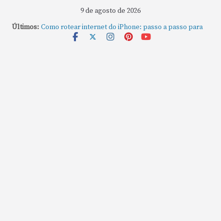
9 de agosto de 2026
Últimos:
Como rotear internet do iPhone: passo a passo para
compartilhar a conexão
Mude Estes Ajustes Agora no Seu Mac
Como Usar os Cantos de Acesso Rápido no Mac
Como fechar rapidamente todas as janelas ou
aplicativos abertos no Mac
Como gravar tela do MacBook: passo a passo simples