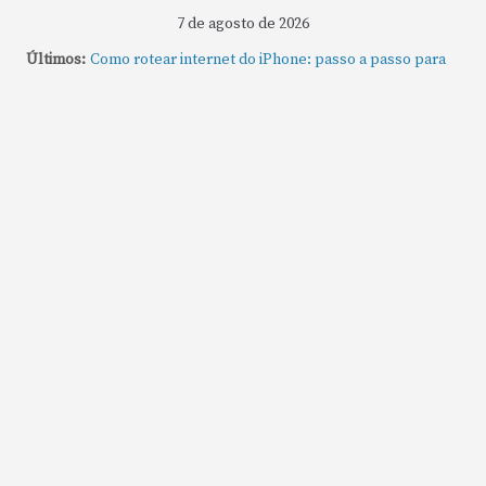
7 de agosto de 2026
Últimos:
Como rotear internet do iPhone: passo a passo para
compartilhar a conexão
Mude Estes Ajustes Agora no Seu Mac
Como Usar os Cantos de Acesso Rápido no Mac
Como fechar rapidamente todas as janelas ou
aplicativos abertos no Mac
Como gravar tela do MacBook: passo a passo simples