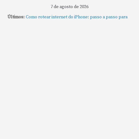
7 de agosto de 2026
Últimos:
Como rotear internet do iPhone: passo a passo para
compartilhar a conexão
Mude Estes Ajustes Agora no Seu Mac
Como Usar os Cantos de Acesso Rápido no Mac
Como fechar rapidamente todas as janelas ou
aplicativos abertos no Mac
Como gravar tela do MacBook: passo a passo simples