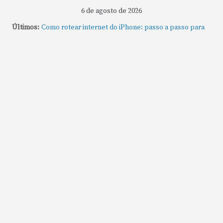
6 de agosto de 2026
Últimos:
Como rotear internet do iPhone: passo a passo para
compartilhar a conexão
Mude Estes Ajustes Agora no Seu Mac
Como Usar os Cantos de Acesso Rápido no Mac
Como fechar rapidamente todas as janelas ou
aplicativos abertos no Mac
Como gravar tela do MacBook: passo a passo simples