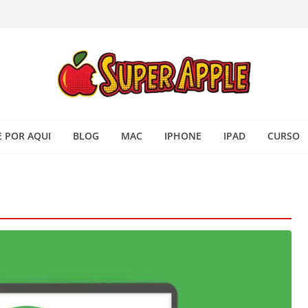
 iPhone: passo a passo para
ra no Seu Mac
 Acesso Rápido no Mac
todas as janelas ou aplicativos
Book: passo a passo simples
 POR AQUI
BLOG
MAC
IPHONE
IPAD
CURSO