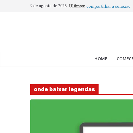
Como rotear internet do
9 de agosto de 2026
Últimos:
compartilhar a conexão
Mude Estes Ajustes Ago
Como Usar os Cantos de
Como fechar rapidamente 
abertos no Mac
Como gravar tela do Mac
HOME
COMECE
onde baixar legendas