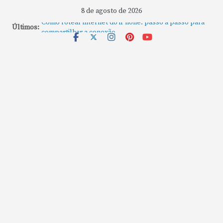
8 de agosto de 2026
Como rotear internet do iPhone: passo a passo para
Últimos:
compartilhar a conexão
Mude Estes Ajustes Agora no Seu Mac
Como Usar os Cantos de Acesso Rápido no Mac
Como fechar rapidamente todas as janelas ou
aplicativos abertos no Mac
Como gravar tela do MacBook: passo a passo simples