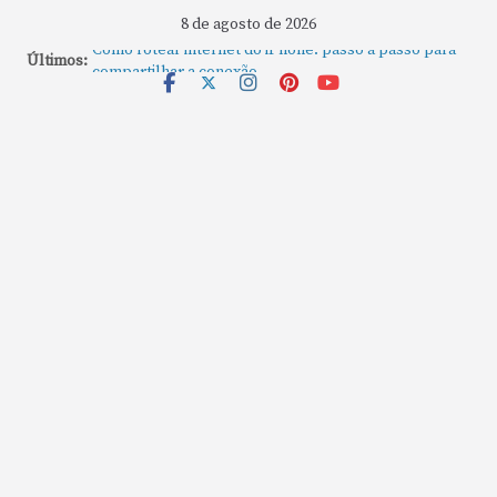
8 de agosto de 2026
Como rotear internet do iPhone: passo a passo para
Últimos:
compartilhar a conexão
Mude Estes Ajustes Agora no Seu Mac
Como Usar os Cantos de Acesso Rápido no Mac
Como fechar rapidamente todas as janelas ou
aplicativos abertos no Mac
Como gravar tela do MacBook: passo a passo simples