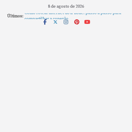
8 de agosto de 2026
Como rotear internet do iPhone: passo a passo para
Últimos:
compartilhar a conexão
Mude Estes Ajustes Agora no Seu Mac
Como Usar os Cantos de Acesso Rápido no Mac
Como fechar rapidamente todas as janelas ou
aplicativos abertos no Mac
Como gravar tela do MacBook: passo a passo simples