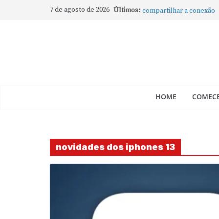
Como rotear internet do
7 de agosto de 2026
Últimos:
compartilhar a conexão
Mude Estes Ajustes Ago
Como Usar os Cantos de
Como fechar rapidamente 
abertos no Mac
Como gravar tela do Mac
HOME
COMECE
novidades dos iphones 13