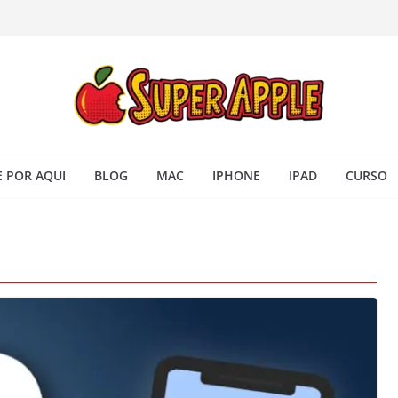
 iPhone: passo a passo para
ra no Seu Mac
 Acesso Rápido no Mac
todas as janelas ou aplicativos
Book: passo a passo simples
 POR AQUI
BLOG
MAC
IPHONE
IPAD
CURSO