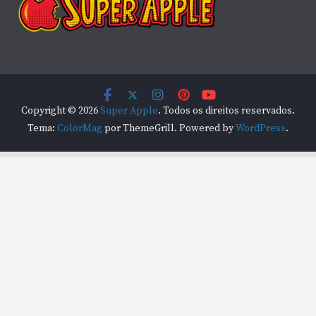
Copyright © 2026
Super Apple
. Todos os direitos reservados.
Tema:
ColorMag
por ThemeGrill. Powered by
WordPress
.