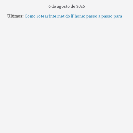
6 de agosto de 2026
Últimos:
Como rotear internet do iPhone: passo a passo para
compartilhar a conexão
Mude Estes Ajustes Agora no Seu Mac
Como Usar os Cantos de Acesso Rápido no Mac
Como fechar rapidamente todas as janelas ou
aplicativos abertos no Mac
Como gravar tela do MacBook: passo a passo simples